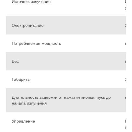
Источник излучения
Имп
уль
Электропитание
230
Потребляемая мощность
не 
Вес
не 
Габариты
100
Длительность задержки от нажатия кнопки, пуск до
не 
начала излучения
Управление
Пан
дис