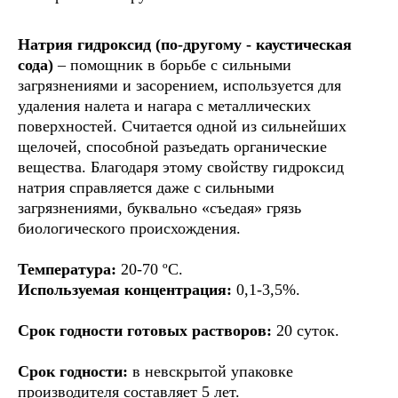
КОНЦЕНТРАТ, ЩЕ
Натрия гидроксид (по-другому - каустическая
сода)
– помощник в борьбе с сильными
МОЙКА С ДЕЗИН
загрязнениями и засорением, используется для
удаления налета и нагара с металлических
ЭФФЕКТОМ
поверхностей. Считается одной из сильнейших
щелочей, способной разъедать органические
вещества. Благодаря этому свойству гидроксид
натрия справляется даже с сильными
загрязнениями, буквально «съедая» грязь
биологического происхождения.
Температура:
20-70 ºС.
Используемая концентрация:
0,1-3,5%.
Срок годности готовых растворов:
20 суток.
Срок годности:
в
невскрытой упаковке
производителя составляет 5 лет.