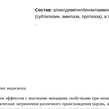
Cостав:
алкилдиметилбензиламмони
(субтилизин, амилаза, протеаза), 
.
ки эндоскопа.
LUS 500
им эффектом с высокими моющими свойствами при низ
ческие загрязнения различного происхождения (кровь, 