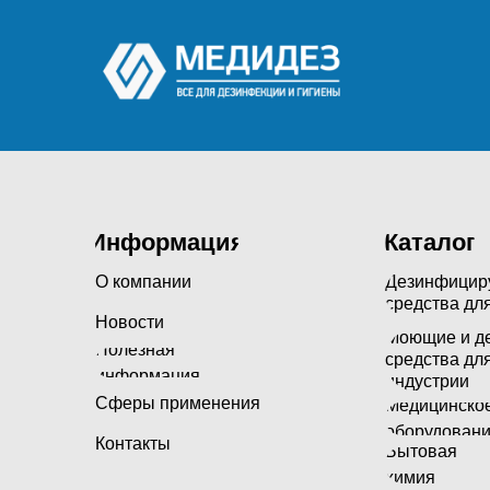
Информация
Каталог
О компании
Дезинфици
средства дл
Новости
Моющие и д
Полезная
средства дл
информация
индустрии
Сферы применения
Медицинско
оборудован
Контакты
Бытовая
химия