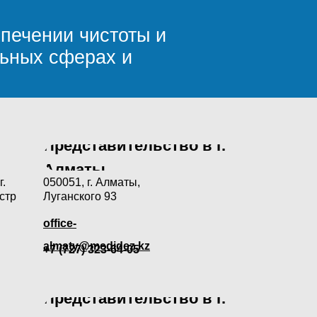
печении чистоты и
льных сферах и
Представительство в г.
Алматы
г.
050051, г. Алматы,
стр
Луганского 93
office-
almaty@medidez.kz
+7 (727) 323-64-05
Представительство в г.