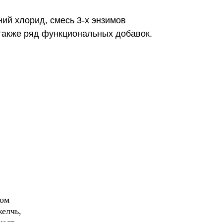
й хлорид, смесь 3-х энзимов
а также ряд функциональных добавок.
ком
желчь,