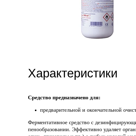
Характеристики
Средство предназначено для:
предварительной и окончательной очист
NEO PROTEOZIM® P
Ферментативное средство с дезинфицирующ
пенообразовании. Эффективно удаляет органи