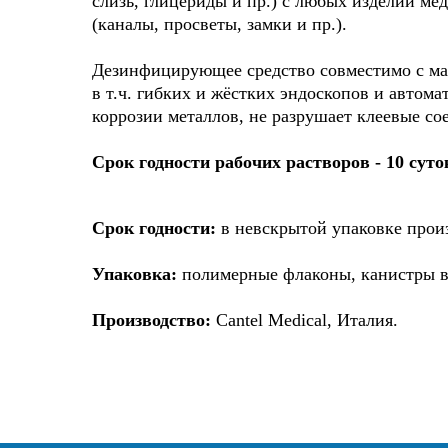
КОНЦЕНТРАТ
слизь, глицериды и пр.) с любых изделий ме
(каналы, просветы, замки и пр.).
Дезинфицирующее средство совместимо с ма
в т.ч. гибких и жёстких эндоскопов и автом
коррозии металлов, не разрушает клеевые со
Cрок годности рабочих растворов - 10 суто
Срок годности:
в невскрытой упаковке произ
Упаковка:
полимерные флаконы, канистры в
Производство:
Cantel Medical, Италия.