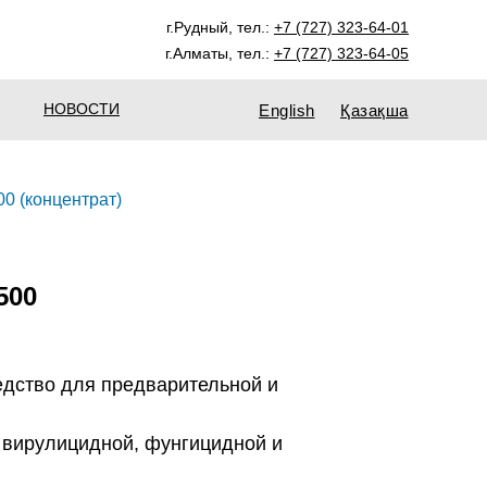
г.Рудный, тел.:
+7 (727) 323-64-01
г.Алматы, тел.:
+7 (727) 323-64-05
НОВОСТИ
English
Қазақша
00 (концентрат)
500
дство для предварительной и
 вирулицидной, фунгицидной и