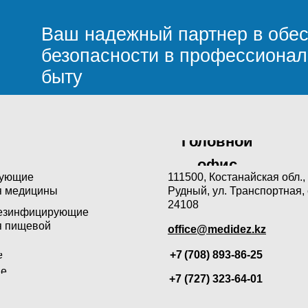
Ваш надежный партнер в обес
безопасности в профессиона
быту
Головной
офис
рующие
111500, Костанайская обл., 
я медицины
Рудный, ул. Транспортная, 
24108
езинфицирующие
я пищевой
office@medidez.kz
е
+7 (708) 893-86-25
ие
+7 (727) 323-64-01